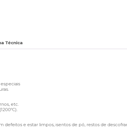
ha Técnica
especiais
uras.
nos, etc.
1200ºC).
m defeitos e estar limpos, isentos de pó, restos de descofra