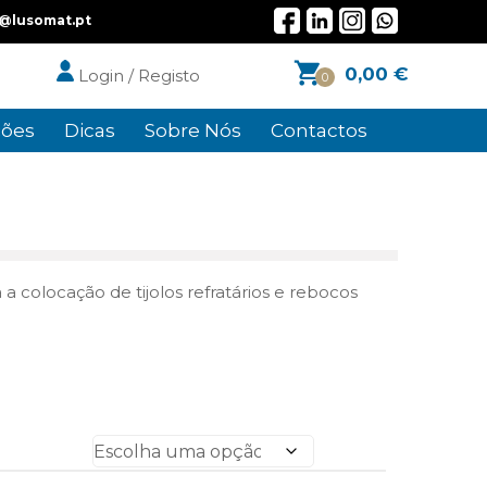
l@lusomat.pt
0,00
€
Login / Registo
0
ões
Dicas
Sobre Nós
Contactos
 a colocação de tijolos refratários e rebocos