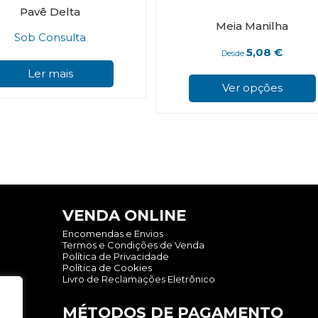
Pavê Delta
Meia Manilha
Sob Consulta
5,08
€
Desde
Ler mais
Ver opções
VENDA ONLINE
Encomendas e Envios
Termos e Condições de Venda
Política de Privacidade
Política de Cookies
Livro de Reclamações Eletrônico
MÉTODOS DE PAGAMENTO