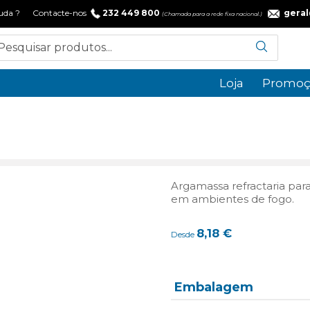
 ajuda ? Contacte-nos
232 449 800
gera
(Chamada para a rede fixa nacional.)
Loja
Promoç
Argamassa refractaria para
em ambientes de fogo.
8,18
€
Desde
Embalagem