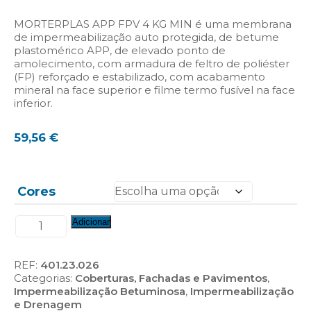
MORTERPLAS APP FPV 4 KG MIN é uma membrana
de impermeabilização auto protegida, de betume
plastomérico APP, de elevado ponto de
amolecimento, com armadura de feltro de poliéster
(FP) reforçado e estabilizado, com acabamento
mineral na face superior e filme termo fusível na face
inferior.
59,56
€
Cores
Quantidade
Adicionar
de
Morterplas
APP
REF:
401.23.026
FPV
Categorias:
Coberturas, Fachadas e Pavimentos
,
4
Impermeabilização Betuminosa
,
Impermeabilização
kg
e Drenagem