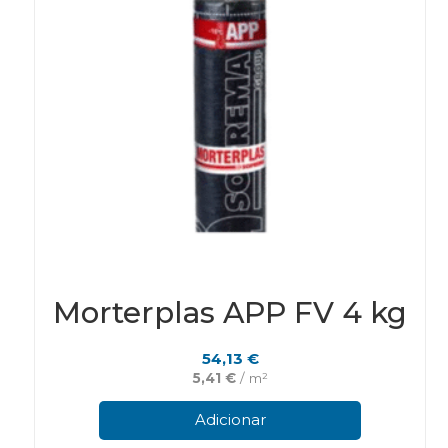
Morterplas APP FV 4 kg
54,13
€
5,41
€
/ m²
Adicionar