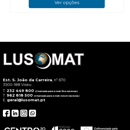
pro
Ver opções
has
mul
vari
The
opt
ma
be
cho
on
the
pro
pag
Est. S. João da Carreira
, nº 670
3500-188 Viseu
T.
232 449 800
(Chamada para a rede fixa nacional.)
T.
962 818 500
(Chamada para a rede móvel nacional.)
E.
geral@lusomat.pt