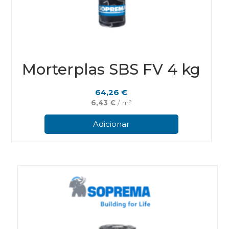
Morterplas SBS FV 4 kg
64,26
€
6,43
€
/ m²
Adicionar