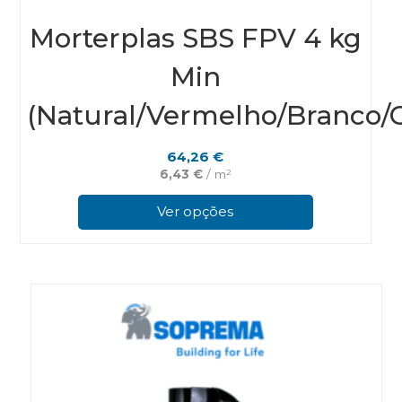
Morterplas SBS FPV 4 kg
Min
(Natural/Vermelho/Branco/C
64,26
€
6,43
€
/ m²
This
prod
Ver opções
has
multi
varian
The
optio
may
be
chos
on
the
prod