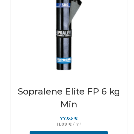
page
Sopralene Elite FP 6 kg
Min
77,63
€
11,09
€
/ m²
This