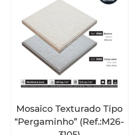
on
the
prod
page
Mosaico Texturado Tipo
“Pergaminho” (Ref.:M26-
3105)