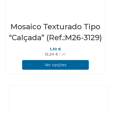
Mosaico Texturado Tipo
“Calçada” (Ref.:M26-3129)
1,10
€
12,24
€
/ m²
This
prod
Ver opções
has
multi
varian
The
optio
may
be
chos
on
the