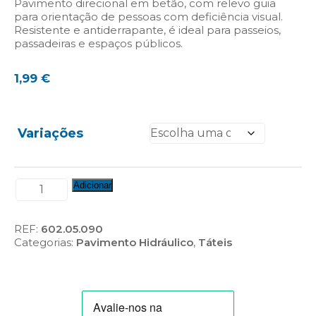
Pavimento direcional em betão, com relevo guia
para orientação de pessoas com deficiência visual.
Resistente e antiderrapante, é ideal para passeios,
passadeiras e espaços públicos.
1,99
€
Variações
Quantidade
Adicionar
de
Pavimento
Direcional
REF:
602.05.090
(Ref.:
Categorias:
Pavimento Hidráulico
,
Táteis
M35-
185.B/A/E/CC/P)