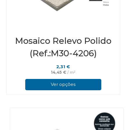
Mosaico Relevo Polido
(Ref.:M30-4206)
2,31
€
14,45
€
/ m²
This
prod
Ver opções
has
multi
varian
The
optio
may
be
chos