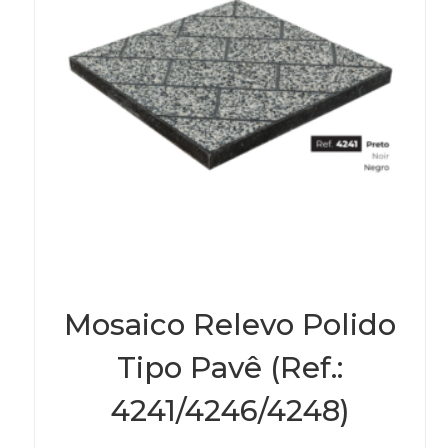
prod
page
Mosaico Relevo Polido
Tipo Pavê (Ref.:
4241/4246/4248)