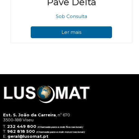
Pavê Delta
Sob Consulta
Ler mais
Est. S. João da Carreira
, nº 670
3500-188 Viseu
T.
232 449 800
(Chamada para a rede fixa nacional.)
T.
962 818 500
(Chamada para a rede móvel nacional.)
E.
geral@lusomat.pt