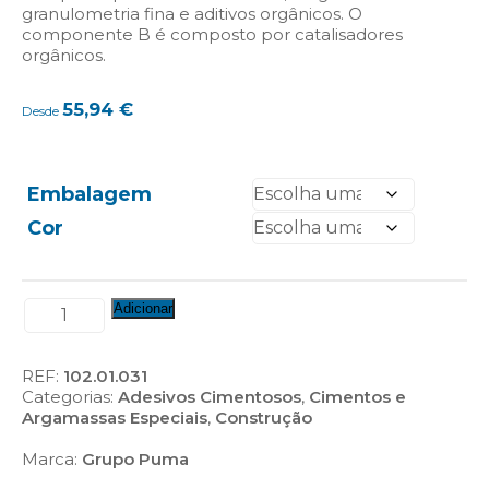
granulometria fina e aditivos orgânicos. O
componente B é composto por catalisadores
orgânicos.
55,94
€
Desde
Embalagem
Cor
Quantidade
Adicionar
de
Pegoland
Elastic
REF:
102.01.031
Categorias:
Adesivos Cimentosos
,
Cimentos e
Argamassas Especiais
,
Construção
Marca:
Grupo Puma