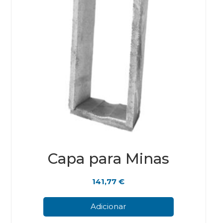
pro
pag
Capa para Minas
141,77
€
Adicionar