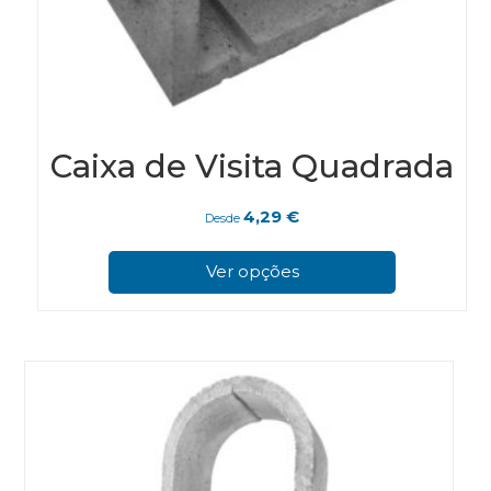
Caixa de Visita Quadrada
4,29
€
Desde
This
pro
Ver opções
has
mul
vari
The
opt
ma
be
cho
on
the