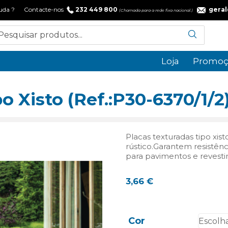
 ajuda ? Contacte-nos
232 449 800
gera
(Chamada para a rede fixa nacional.)
Loja
Promoç
o Xisto (Ref.:P30-6370/1/2
Placas texturadas tipo xi
rústico.Garantem resistênc
para pavimentos e revestim
3,66
€
Cor