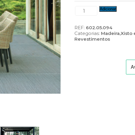
Quantidade
Adicionar
de
Placas
Texturadas
REF:
602.05.094
tipo
Categorias:
Madeira,Xisto 
Xisto
Revestimentos
(Ref.:P30-
6370/1/2)