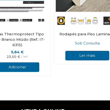
as Thermoprotect Tipo
Rodapés para Piso Lamin
Branco Miúdo (Ref.: IT-
Sob Consulta
6315)
5,64
€
Ler mais
23,50
€
/ m²
Adicionar