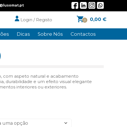
l@lusomat.pt
0,00
€
Login / Registo
0
ões
Dicas
Sobre Nós
Contactos
)
sto, com aspeto natural e acabamento
ia, durabilidade e um efeito visual elegante
entos interiores ou exteriores.