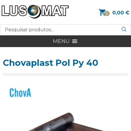
0,00
€
0
MENU
Chovaplast Pol Py 40