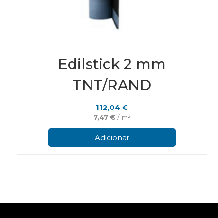
Edilstick 2 mm
TNT/RAND
112,04
€
7,47
€
/ m²
Adicionar