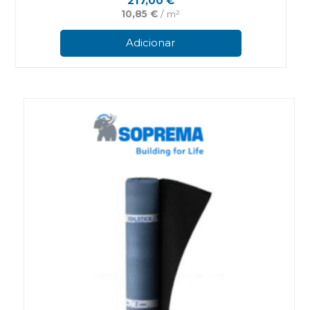
217,00
€
10,85
€
/ m²
Adicionar