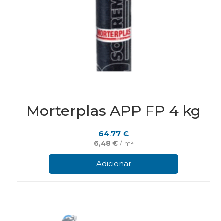
Morterplas APP FP 4 kg
64,77
€
6,48
€
/ m²
Adicionar