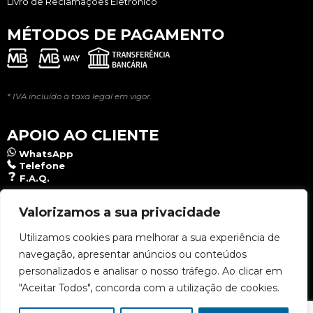
Livro de Reclamações Eletrônico
MÉTODOS DE PAGAMENTO
* IVA incluído à taxa legal em vigor.
APOIO AO CLIENTE
WhatsApp
Telefone
F.A.Q.
NEWSLETTER
Valorizamos a sua privacidade
Utilizamos cookies para melhorar a sua experiência de
navegação, apresentar anúncios ou conteúdos
Aceito a
Política de Privacidade
.
personalizados e analisar o nosso tráfego. Ao clicar em
"Aceitar Todos", concorda com a utilização de cookies.