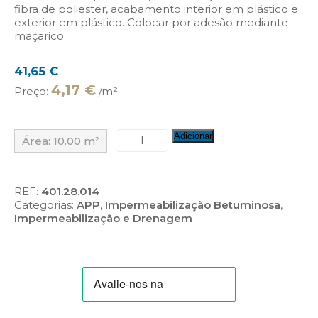
fibra de poliester, acabamento interior em plástico e
exterior em plástico. Colocar por adesão mediante
maçarico.
41,65
€
4,17 €
Preço:
/m²
Quantidade
Adicionar
Área:
10.00
m²
de
Chovaplast
Pol
Py
REF:
401.28.014
40
Categorias:
APP
,
Impermeabilização Betuminosa
,
Impermeabilização e Drenagem